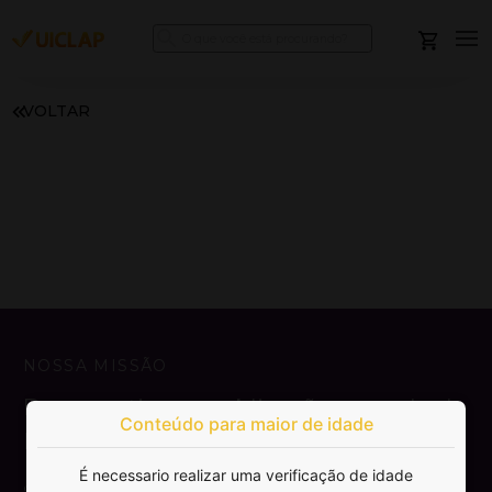
VOLTAR
NOSSA MISSÃO
Democratizar a publicação e venda de
Conteúdo para maior de idade
livros.
É necessario realizar uma verificação de idade
SAIBA MAIS