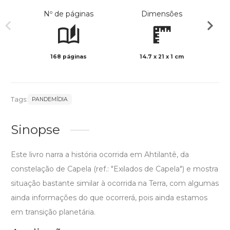
Nº de páginas
Dimensões
168 páginas
14.7 x 21 x 1 cm
Preto 
Tags:
PANDEMÍDIA
Sinopse
Este livro narra a história ocorrida em Ahtilantê, da
constelação de Capela (ref.: "Exilados de Capela") e mostra
situação bastante similar à ocorrida na Terra, com algumas
ainda informações do que ocorrerá, pois ainda estamos
em transição planetária.