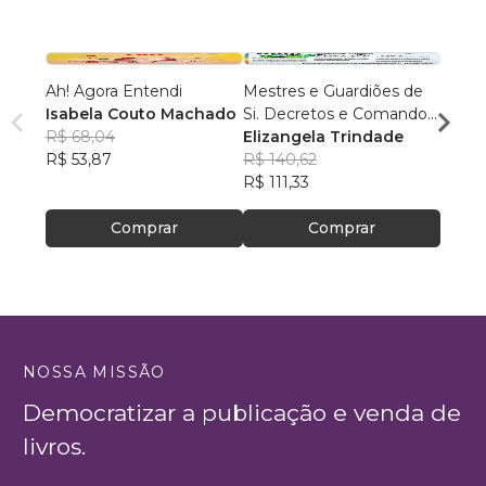
Ah! Agora Entendi
Mestres e Guardiões de
JESUS
Isabela Couto Machado
Si. Decretos e Comandos.
neuroc
R$ 68,04
Vol.01
Elizangela Trindade
existiu
ROGE
R$ 53,87
R$ 140,62
R$ 63
R$ 111,33
R$ 49
Comprar
Comprar
NOSSA MISSÃO
Democratizar a publicação e venda de
livros.