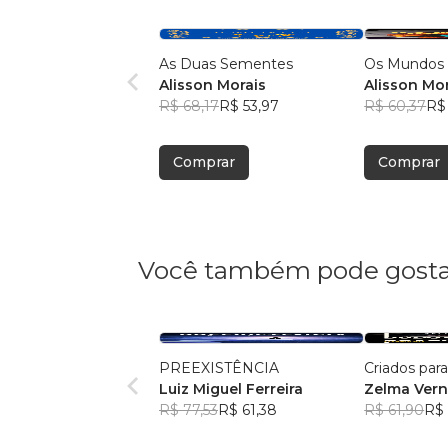
As Duas Sementes
Os Mundos d
Alisson Morais
Alisson Mo
R$ 68,17
R$ 53,97
R$ 60,37
R$
Comprar
Comprar
Você também pode gosta
PREEXISTÊNCIA
Criados par
Luiz Miguel Ferreira
Zelma Ver
R$ 77,53
R$ 61,38
R$ 61,90
R$