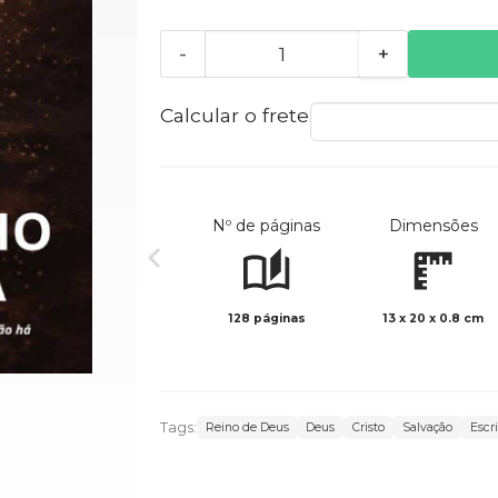
-
+
Calcular o frete
Nº de páginas
Dimensões
128 páginas
13 x 20 x 0.8 cm
Tags:
Reino de Deus
Deus
Cristo
Salvação
Escr