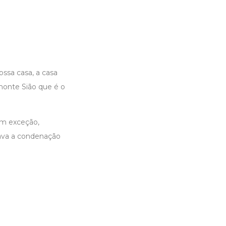
sa casa, a casa
monte Sião que é o
em exceção,
ava a condenação