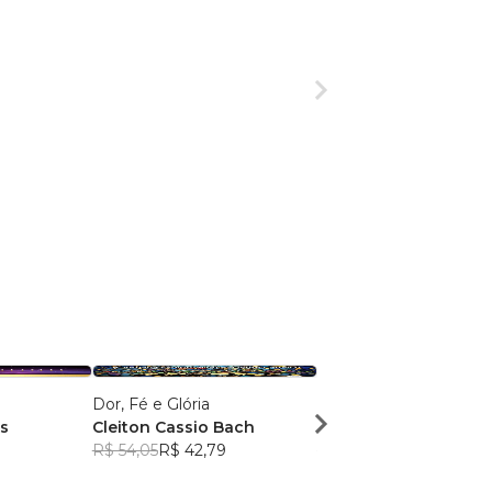
Dor, Fé e Glória
Identidade de Valor
s
Cleiton Cassio Bach
Simone Lacerda
1
R$ 54,05
R$ 42,79
R$ 81,24
R$ 64,31