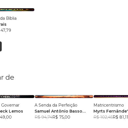
a Bíblia
rais
 47,79
r de
a Governar
A Senda da Perfeição
Matricentrismo
neck Lemos
Samuel Antônio Basso
Myrts Fernânde'
 49,00
Chiesa
R$ 94,74
R$ 75,00
R$ 102,45
R$ 81,1