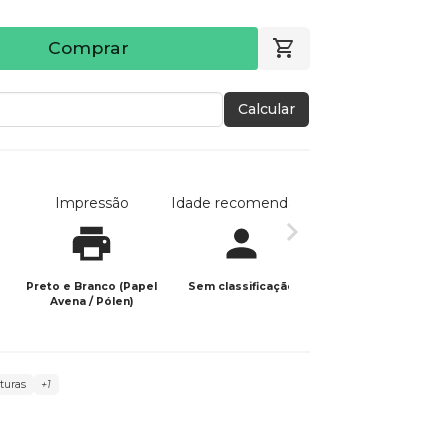
Comprar
Calcular
Impressão
Idade recomendada
Data de publicaç
Preto e Branco (Papel
Sem classificação
14/03/2023
Avena / Pólen)
ituras
+1