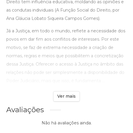
Direito tem influência educativa, moldando as opiniões e
as condutas individuais (A Função Social do Direito, por
Ana Gláucia Lobato Siqueira Campos Gomes).
Já a Justiça, em todo o mundo, reflete a necessidade dos
povos em dar fim aos conflitos de interesses. Por este
motivo, se faz de extrema necessidade a criação de
normas, regras e meios que possibilitem a concretização
dessa Justiça. Oferecer o acesso à Justiça no âmbito das
relações não pode ser simplesmente a disponibilidade do
Poder Judiciário, mais que isso, é fundamenta ...
Ver mais
Avaliações
Não há avaliações ainda.