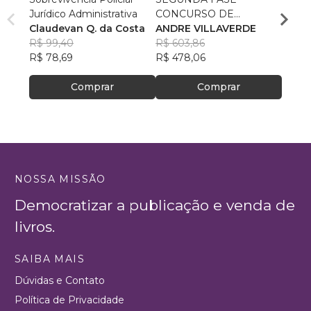
Jurídico Administrativa
CONCURSO DE
do Pa
Claudevan Q. da Costa
CARTÓRIO
ANDRE VILLAVERDE
Thiag
R$ 99,40
R$ 603,86
Souz
R$ 62
R$ 78,69
R$ 478,06
R$ 49
Comprar
Comprar
NOSSA MISSÃO
Democratizar a publicação e venda de
livros.
SAIBA MAIS
Dúvidas e Contato
Política de Privacidade