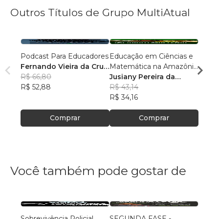
Outros Títulos de Grupo MultiAtual
Podcast Para Educadores
Educação em Ciências e
Linguí
Fernando Vieira da Cruz
Matemática na Amazônia
Cultu
(Fernandinho Cruz)
R$ 66,80
Legal: Pesquisas e
Jusiany Pereira da
Histór
Érica
R$ 52,88
Práticas Pedagógicas
Cunha dos Santos
R$ 43,14
Carva
R$ 42
R$ 34,16
R$ 33
Comprar
Comprar
Você também pode gostar de
Sobrevivência Policial
SEGUNDA FASE -
Funda