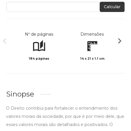
Calcular
Nº de páginas
Dimensões
184 páginas
14 x 21 x 1.1 cm
Preto 
Sinopse
O Direito contribui para fortalecer o entendimento dos
valores morais da sociedade, por que é por meio dele, que
esses valores morais são detalhados e positivados. O