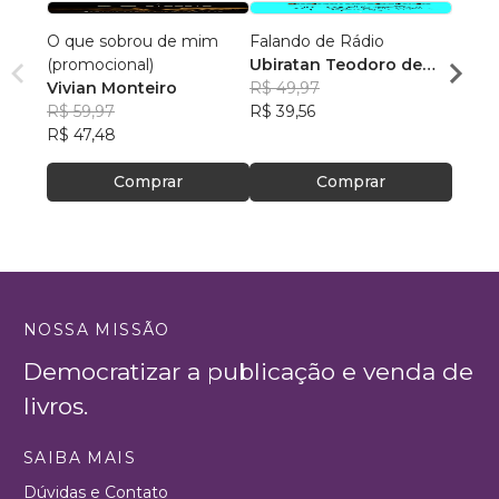
O que sobrou de mim
Falando de Rádio
Saúde
(promocional)
Ubiratan Teodoro de
Há T
Vivian Monteiro
Souza
R$ 49,97
Leon
R$ 59,97
R$ 39,56
R$ 11
R$ 47,48
R$ 94
Comprar
Comprar
NOSSA MISSÃO
Democratizar a publicação e venda de
livros.
SAIBA MAIS
Dúvidas e Contato