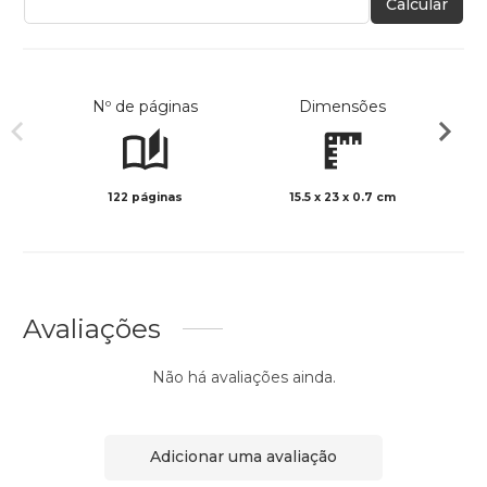
Calcular
Nº de páginas
Dimensões
122 páginas
15.5 x 23 x 0.7 cm
Preto 
Avaliações
Não há avaliações ainda.
Adicionar uma avaliação