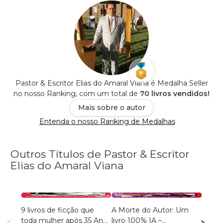
Pastor & Escritor Elias do Amaral Viana é Medalha Seller
no nosso Ranking, com um total de
70 livros vendidos!
Mais sobre o autor
Entenda o nosso Ranking de Medalhas
Outros Títulos de Pastor & Escritor
Elias do Amaral Viana
9 livros de ficção que
A Morte do Autor: Um
TERA
toda mulher após 35 Anos
livro 100% IA –
INTE