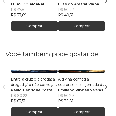
mais leem
ELIAS DO AMARAL
Inteligência Artificial
Elias do Amaral Viana
ARTIF
Elias
VIANA
R$ 47,61
R$ 50,92
R$ 63
R$ 37,69
R$ 40,31
R$ 49
Comprar
Comprar
Você também pode gostar de
Entre a cruz e a droga: a
A divina comédia
Letra
drogadição não começa
cearense: uma jornada de
Força
na substância, mas na
Paulo Henrique Costa
fé entre o purgatório da
Emiliano Pinheiro Véras
Hélio
fragilidade estrutural do
Tertuliano dos Santos
R$ 80,22
recepção, o inferno da
R$ 50,29
Marti
R$ 121
ego: a teoria da via
R$ 63,51
UTI e o paraíso do milagre
R$ 39,81
R$ 95
vascular simbólica e o
modelo Tertuliano de
Comprar
Comprar