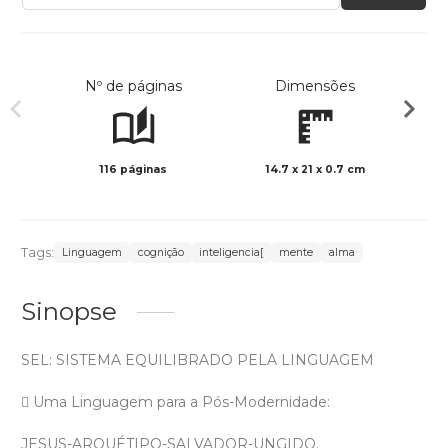
Nº de páginas
Dimensões
116 páginas
14.7 x 21 x 0.7 cm
Preto 
Tags:
Linguagem
cognição
inteligencia[
mente
alma
Sinopse
SEL: SISTEMA EQUILIBRADO PELA LINGUAGEM
 Uma Linguagem para a Pós-Modernidade:
JESUS-ARQUÉTIPO-SALVADOR-UNGIDO.