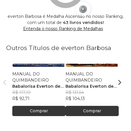
everton Barbosa é Medalha Ascensão no nosso Ranking,
com um total de
43 livros vendidos!
Entenda o nosso Ranking de Medalhas
Outros Títulos de everton Barbosa
MANUAL DO
MANUAL DO
MANU
QUIMBANDEIRO
QUIMBANDEIRO
QUIM
Babalorisa Everton de
Babalorisa Everton de
Babal
Sangosolá
R$ 117,10
Sangosolá
R$ 131,54
Sang
R$ 12
R$ 92,71
R$ 104,13
R$ 10
Comprar
Comprar