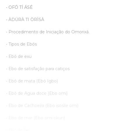
• OFÓ TÍ ÁSÉ
• ÀDÚRÀ TI ÒRÌSÀ
• Procedimento de Iniciação do Omorixá.
• Tipos de Ebós
• Ebó de exu
• Ebo de satisfação para catiços
• Ebó de mata (Ebó Igbo)
• Ebó de Agua doce (Ebo omi)
• Ebo de Cachoeira (Ebo isosile omi)
• Ebo de mar (Ebo omi okun)
• Ebó de iku ...