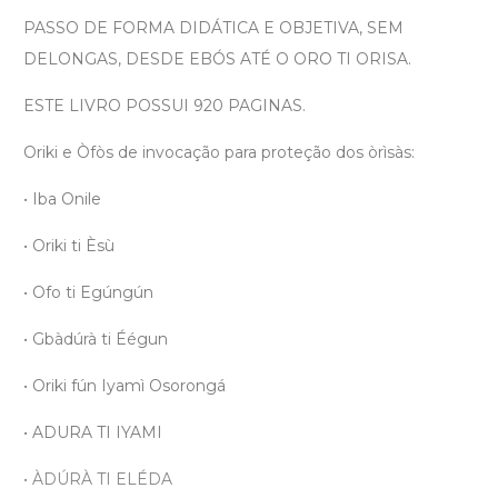
PASSO DE FORMA DIDÁTICA E OBJETIVA, SEM
DELONGAS, DESDE EBÓS ATÉ O ORO TI ORISA.
ESTE LIVRO POSSUI 920 PAGINAS.
Oriki e Òfòs de invocação para proteção dos òrìsàs:
• Iba Onile
• Oriki ti Èsù
• Ofo ti Egúngún
• Gbàdúrà ti Éégun
• Oriki fún Iyamì Osorongá
• ADURA TI IYAMI
• ÀDÚRÀ TI ELÉDA