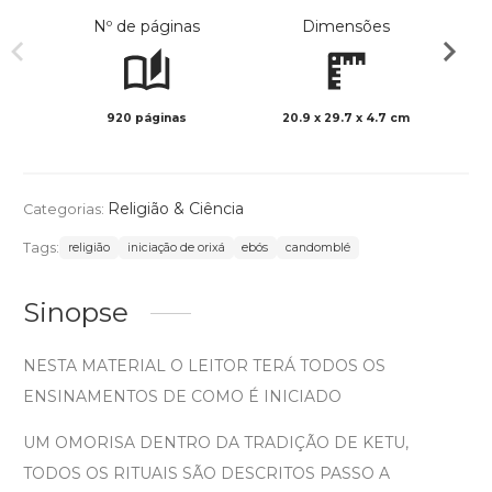
Nº de páginas
Dimensões
920 páginas
20.9 x 29.7 x 4.7 cm
Preto 
Religião & Ciência
Categorias:
Tags:
religião
iniciação de orixá
ebós
candomblé
Sinopse
NESTA MATERIAL O LEITOR TERÁ TODOS OS
ENSINAMENTOS DE COMO É INICIADO
UM OMORISA DENTRO DA TRADIÇÃO DE KETU,
TODOS OS RITUAIS SÃO DESCRITOS PASSO A