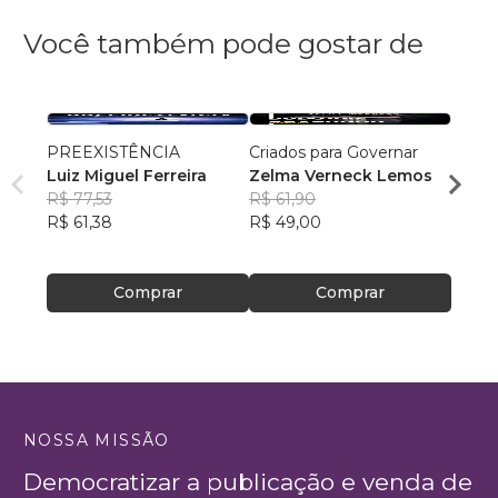
Você também pode gostar de
PREEXISTÊNCIA
Criados para Governar
A Sen
Luiz Miguel Ferreira
Zelma Verneck Lemos
Samue
R$ 77,53
R$ 61,90
Chies
R$ 94
R$ 61,38
R$ 49,00
R$ 75
Comprar
Comprar
NOSSA MISSÃO
Democratizar a publicação e venda de