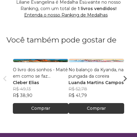
Liliane Evangelina é Medalha Estreante no nosso
Ranking, com um total de
1 livros vendidos!
Entenda o nosso Ranking de Medalhas
Você também pode gostar de
O livro dos sonhos - Maitê
No balanço da Kyanda, na
Avent
em como se faz...
pungada da coreira
Thiag
Cleber Elias
Luanda Martins Campos
R$ 52
R$ 49,13
R$ 52,78
R$ 41
R$ 38,90
R$ 41,79
Comprar
Comprar