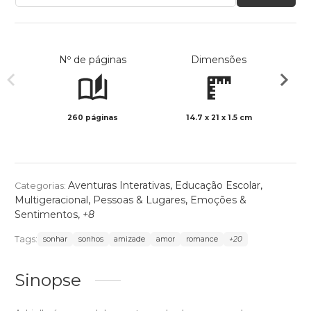
Nº de páginas
Dimensões
260 páginas
14.7 x 21 x 1.5 cm
Preto 
Aventuras Interativas
,
Educação Escolar
,
Categorias:
Multigeracional
,
Pessoas & Lugares
,
Emoções &
Sentimentos
,
+8
Tags:
sonhar
sonhos
amizade
amor
romance
+20
Sinopse