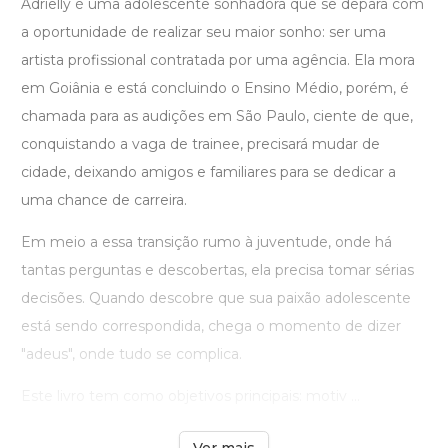
Adrielly é uma adolescente sonhadora que se depara com
a oportunidade de realizar seu maior sonho: ser uma
artista profissional contratada por uma agência. Ela mora
em Goiânia e está concluindo o Ensino Médio, porém, é
chamada para as audições em São Paulo, ciente de que,
conquistando a vaga de trainee, precisará mudar de
cidade, deixando amigos e familiares para se dedicar a
uma chance de carreira.
Em meio a essa transição rumo à juventude, onde há
tantas perguntas e descobertas, ela precisa tomar sérias
decisões. Quando descobre que sua paixão adolescente
está sendo correspondida, chega o momento de dizer
"adeus", onde tudo se complica.
Este livro tem como objetivos principais: motiv ...