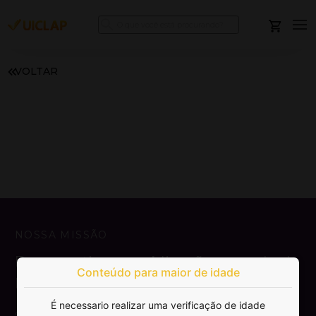
VOLTAR
NOSSA MISSÃO
Democratizar a publicação e venda de
Conteúdo para maior de idade
livros.
É necessario realizar uma verificação de idade
SAIBA MAIS