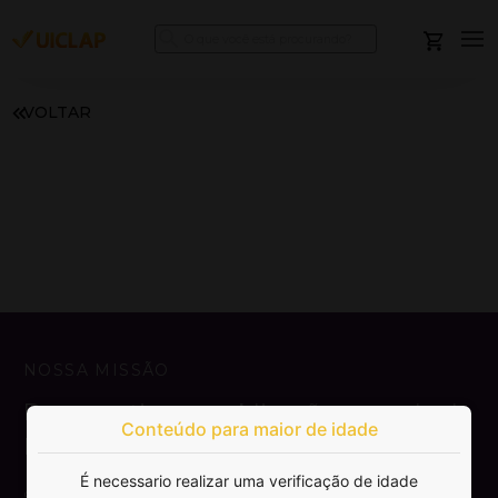
VOLTAR
NOSSA MISSÃO
Democratizar a publicação e venda de
Conteúdo para maior de idade
livros.
É necessario realizar uma verificação de idade
SAIBA MAIS