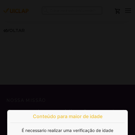
VOLTAR
NOSSA MISSÃO
Democratizar a publicação e venda de
Conteúdo para maior de idade
livros.
É necessario realizar uma verificação de idade
SAIBA MAIS