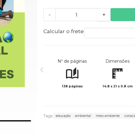
-
+
Calcular o frete
Nº de páginas
Dimensões
138 páginas
14.8 x 21 x 0.8 cm
Tags:
educação
ambiental
meio ambiente
consci