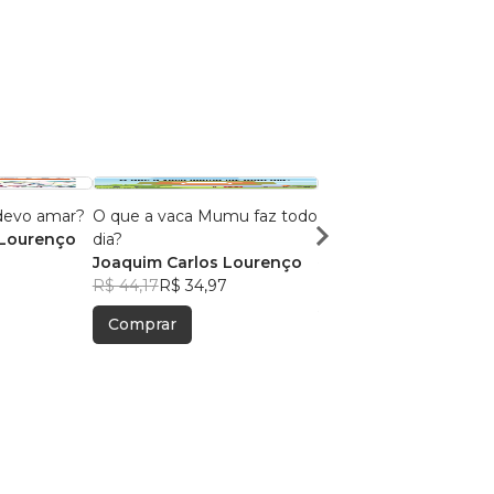
devo amar?
O que a vaca Mumu faz todo
O gato Milu
 Lourenço
dia?
Joaquim Carlos Lour
Joaquim Carlos Lourenço
R$ 39,45
R$ 31,23
R$ 44,17
R$ 34,97
Comprar
Comprar