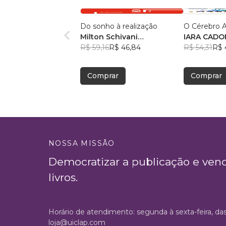
Do sonho à realização
O Cérebro A
Milton Schivani
IARA CADO
(Organizador)
R$ 59,16
R$ 46,84
, +14
R$ 54,31
R$ 
Comprar
Comprar
NOSSA MISSÃO
Democratizar a publicação e ven
livros.
Horário de atendimento: segunda à sexta-feira, da
loja@uiclap.com