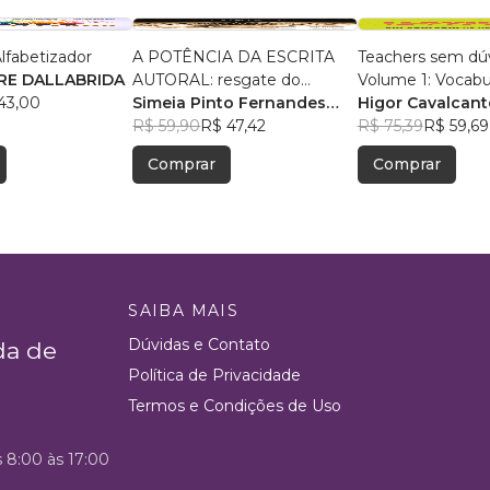
lfabetizador
A POTÊNCIA DA ESCRITA
Teachers sem dúv
RE DALLABRIDA
AUTORAL: resgate do
Volume 1: Vocabu
43,00
orgulho docente
Simeia Pinto Fernandes
Higor Cavalcant
Goularte
R$ 59,90
R$ 47,42
, +23
R$ 75,39
R$ 59,69
Comprar
Comprar
SAIBA MAIS
Dúvidas e Contato
da de
Política de Privacidade
Termos e Condições de Uso
s 8:00 às 17:00