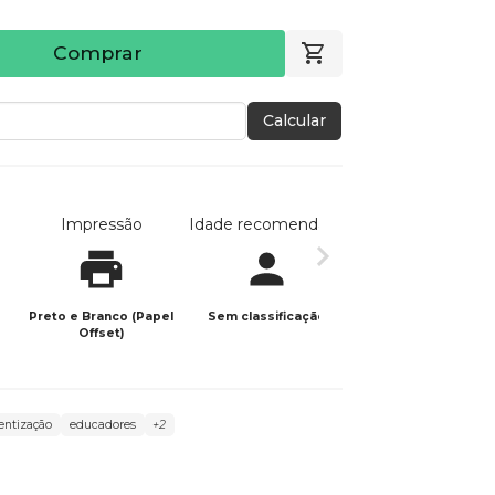
Comprar
Calcular
Impressão
Idade recomendada
Data de publicaç
Preto e Branco (Papel
Sem classificação
27/02/2023
Offset)
entização
educadores
+2