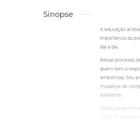
Sinopse
A educação ambien
importância da pr
dia a dia.
Nesse processo de
quem tem a respon
ambientais. Seu pr
mudança de comp
ambiente.
Nessa perspectiva,
como às práticas su