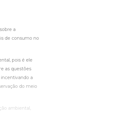
sobre a
eis de consumo no
tal, pois é ele
re as questões
, incentivando a
ervação do meio
ação ambiental,