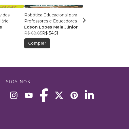
idas -
Robótica Educacional para
The Owl Factor
lário
Professores e Educadores
André Hedlund
e
Edson Lopes Maia Júnior
R$ 87,83
R$ 69,53
R$ 68,85
R$ 54,51
Comprar
Comprar
SIGA-NOS