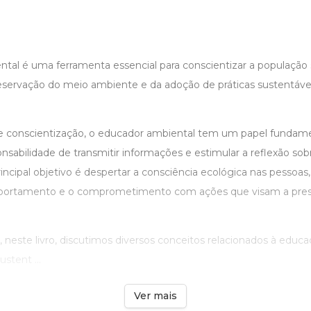
tal é uma ferramenta essencial para conscientizar a população 
eservação do meio ambiente e da adoção de práticas sustentáv
 conscientização, o educador ambiental tem um papel fundamen
sabilidade de transmitir informações e estimular a reflexão sob
incipal objetivo é despertar a consciência ecológica nas pessoas
ortamento e o comprometimento com ações que visam a pres
 neste livro, discutimos diversos conceitos relacionados à educ
stent ...
Ver mais