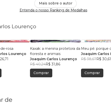
Mais sobre o autor
Entenda o nosso Ranking de Medalhas
arlos Lourenço
-de-rosa
Kaxak: a menina protetora da
Meu pé: porque 
rlos Lourenço
floresta e animais
Joaquim Carlos
26,71
Joaquim Carlos Lourenço
R$ 38,67
R$ 30,61
R$ 40,24
R$ 31,86
Comprar
Comprar
r de