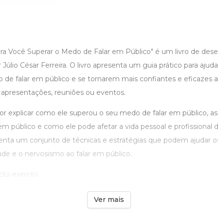
para Você Superar o Medo de Falar em Público" é um livro de de
 Júlio César Ferreira. O livro apresenta um guia prático para ajud
de falar em público e se tornarem mais confiantes e eficazes a
presentações, reuniões ou eventos.
r explicar como ele superou o seu medo de falar em público, a
m público e como ele pode afetar a vida pessoal e profissional
enta um conjunto de técnicas e estratégias que podem ajudar os
ade e o nervosismo ao falar em público.
i exercíci ...
Ver mais