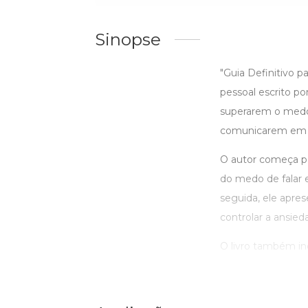
Sinopse
"Guia Definitivo 
pessoal escrito por
superarem o medo 
comunicarem em a
O autor começa po
do medo de falar e
seguida, ele apres
controlar a ansied
O livro também inclu