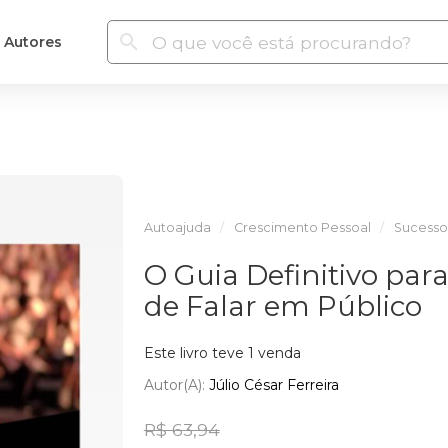
Autores
Autoajuda
Crescimento Pessoal
Sucesso
O Guia Definitivo par
de Falar em Público
Este livro teve 1 venda
Autor(a):
Júlio César Ferreira
R$ 63,94