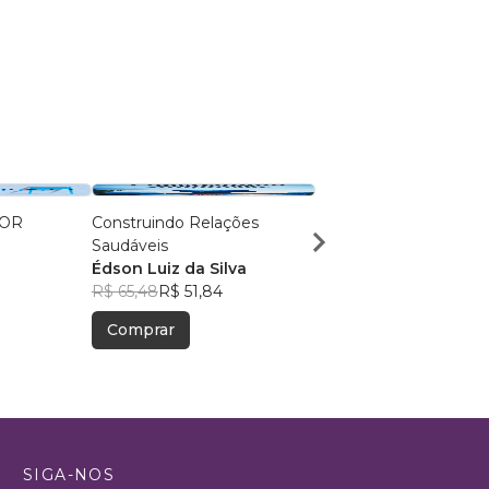
IOR
Construindo Relações
TUDO DOMINADO: 7
Saudáveis
Princípios para o Suce
Édson Luiz da Silva
Raul Fernando Figuei
R$ 65,48
R$ 51,84
R$ 126,18
R$ 99,89
Comprar
Comprar
SIGA-NOS