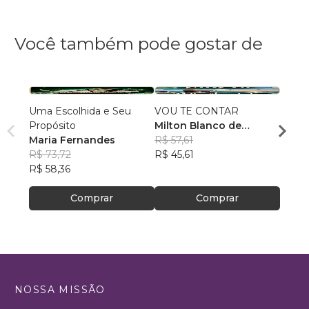
Você também pode gostar de
Uma Escolhida e Seu
VOU TE CONTAR
Efeito
Propósito
Milton Blanco de
Andre
Maria Fernandes
Abrunhosa Trindade
R$ 57,61
R$ 66
R$ 73,72
Filho
R$ 45,61
R$ 52
R$ 58,36
Comprar
Comprar
NOSSA MISSÃO