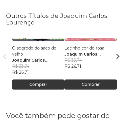
Outros Títulos de Joaquim Carlos
Lourenço
O segredo do saco do
Lacinho cor-de-rosa
Kaxak
velho
Joaquim Carlos
da flo
Joaquim Carlos
Lourenço
R$ 33,74
Joaqu
Lourenço
R$ 33,74
R$ 26,71
Lour
R$ 40
R$ 26,71
R$ 31
Comprar
Comprar
Você também pode gostar de