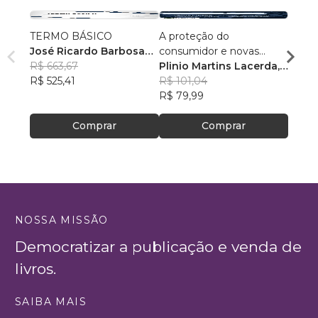
TERMO BÁSICO
A proteção do
Proce
José Ricardo Barbosa
consumidor e novas
Discip
da Silva
R$ 663,67
tecnologias
Plinio Martins Lacerda
,
Edso
R$ 525,41
+28
R$ 101,04
R$ 75
R$ 79,99
R$ 59
Comprar
Comprar
NOSSA MISSÃO
Democratizar a publicação e venda de
livros.
SAIBA MAIS