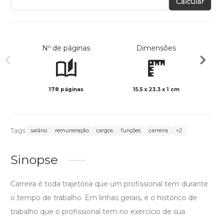
Calcular
Nº de páginas
Dimensões
178 páginas
15.5 x 23.3 x 1 cm
Preto 
Tags:
salário
remuneração
cargos
funções
carreira
+2
Sinopse
Carreira é toda trajetória que um profissional tem durante
o tempo de trabalho. Em linhas gerais, é o histórico de
trabalho que o profissional tem no exercício de sua