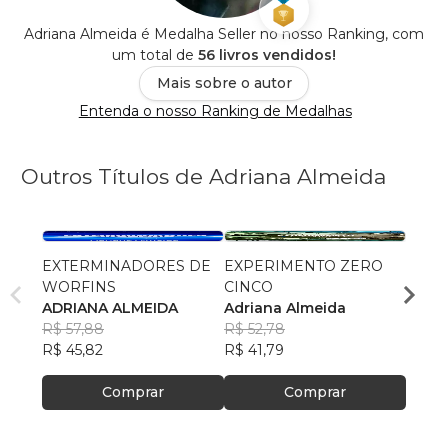
Adriana Almeida é Medalha Seller no nosso Ranking, com
um total de
56 livros vendidos!
Mais sobre o autor
Entenda o nosso Ranking de Medalhas
Outros Títulos de Adriana Almeida
EXTERMINADORES DE
EXPERIMENTO ZERO
ENTR
WORFINS
CINCO
O ME
ADRIANA ALMEIDA
Adriana Almeida
ADRI
R$ 57,88
R$ 52,78
R$ 51
R$ 45,82
R$ 41,79
R$ 40
Comprar
Comprar