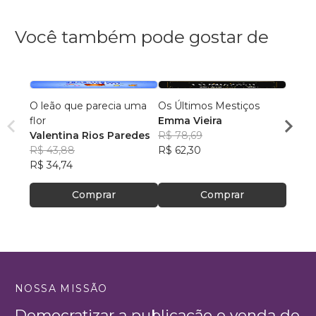
Você também pode gostar de
O leão que parecia uma
Os Últimos Mestiços
Lia e
flor
Emma Vieira
Julia
Valentina Rios Paredes
R$ 78,69
R$ 45
R$ 43,88
R$ 62,30
R$ 35
R$ 34,74
Comprar
Comprar
NOSSA MISSÃO
Democratizar a publicação e venda de