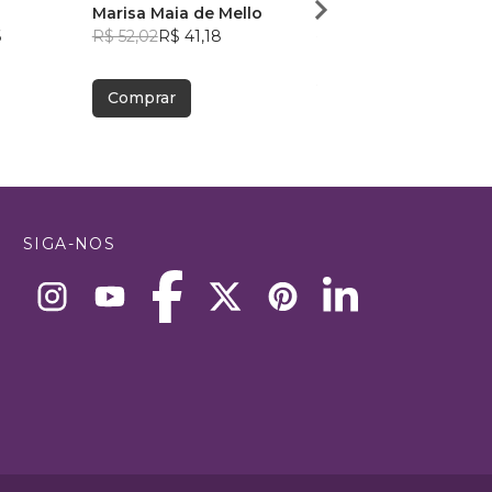
Marisa Maia de Mello
Maria Paz
6
R$ 52,02
R$ 41,18
R$ 42,47
R$ 33,62
Comprar
Comprar
SIGA-NOS