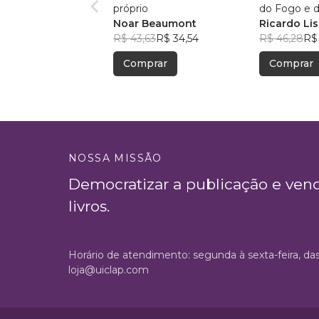
próprio
Noar Beaumont
Ricardo Li
R$ 43,63
R$ 34,54
R$ 46,28
R$
Comprar
Comprar
NOSSA MISSÃO
Democratizar a publicação e ven
livros.
Horário de atendimento: segunda à sexta-feira, da
loja@uiclap.com