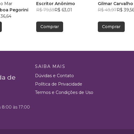
do Fogo e do Mar
Escritor Anônimo
Gilmar Carvalho
sboa Pegorini
R$ 79,59
R$ 63,01
R$ 49,97
R$ 39,5
 36,64
Comprar
Comprar
SAIBA MAIS
Dúvidas e Contato
da de
Política de Privacidade
Termos e Condições de Uso
s 8:00 às 17:00