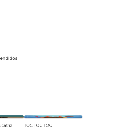
vendidos!
catriz
TOC TOC TOC
Do Castigo para a Feli