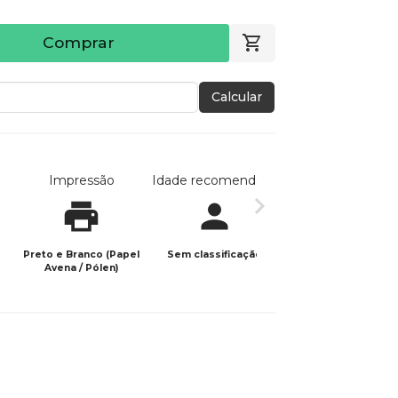
Comprar
Calcular
Impressão
Idade recomendada
Data de publicaç
Preto e Branco (Papel
Sem classificação
02/02/2023
Avena / Pólen)