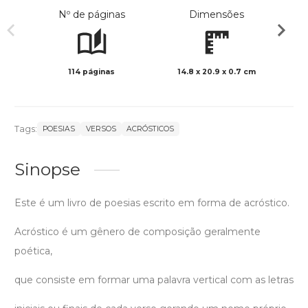
Nº de páginas
Dimensões
114 páginas
14.8 x 20.9 x 0.7 cm
Preto 
Tags:
POESIAS
VERSOS
ACRÓSTICOS
Sinopse
Este é um livro de poesias escrito em forma de acróstico.
Acróstico é um gênero de composição geralmente
poética,
que consiste em formar uma palavra vertical com as letras