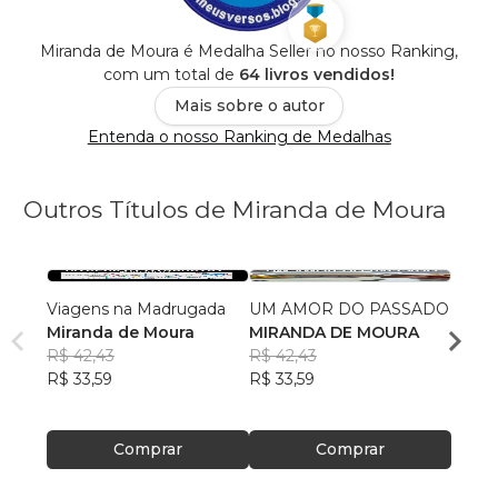
Miranda de Moura é Medalha Seller no nosso Ranking,
com um total de
64 livros vendidos!
Mais sobre o autor
Entenda o nosso Ranking de Medalhas
Outros Títulos de Miranda de Moura
Viagens na Madrugada
UM AMOR DO PASSADO
EU, E
Miranda de Moura
MIRANDA DE MOURA
MIRA
R$ 42,43
R$ 42,43
R$ 34
R$ 33,59
R$ 33,59
R$ 27
Comprar
Comprar