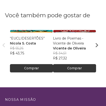
Você também pode gostar de
“EUCLIDESERTÕES”
Livro de Poemas -
Invoc
Nicola S. Costa
Vicente de Oliveira
Romm
R$ 55,26
Vicente de Oliveira
R$ 42
R$ 43,75
R$ 34,51
R$ 33
R$ 27,32
Comprar
Comprar
NOSSA MISSÃO