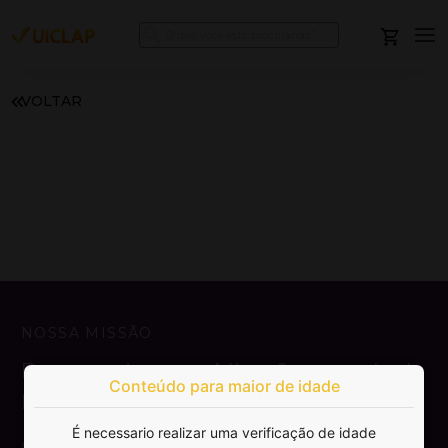
VOLTAR
NOSSA MISSÃO
Democratizar a publicação e venda de
Conteúdo para maior de idade
livros.
É necessario realizar uma verificação de idade
SAIBA MAIS