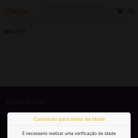
VOLTAR
NOSSA MISSÃO
Democratizar a publicação e venda de
Conteúdo para maior de idade
livros.
É necessario realizar uma verificação de idade
SAIBA MAIS