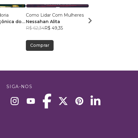
oria
Como Lidar Com Mulheres
DIÁRIO DE UM REC
çônica do
Nessahan Alita
Anna Flávia Fernande
R$ 62,34
R$ 49,35
R$ 67,18
R$ 53,19
Comprar
Comprar
SIGA-NOS