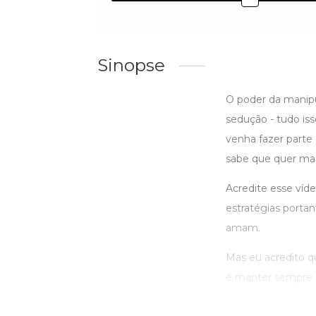
Sinopse
O poder da manipul
sedução - tudo iss
venha fazer parte
sabe que quer ma
Acredite esse víde
estratégias porta
amam.
Mas eu acredito q
é manter sempre a 