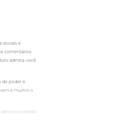
 sociais e
nos comentários
oluto admita você
o de poder e
eiam e muitos o
ideia encontrada