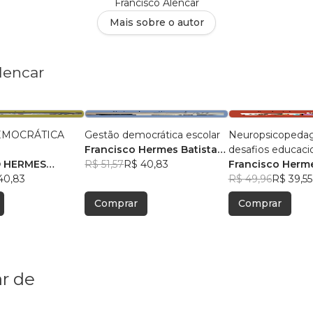
Francisco Alencar
Mais sobre o autor
lencar
EMOCRÁTICA
Gestão democrática escolar
Neuropsicopedag
Francisco Hermes Batista
desafios educaci
O HERMES
Alencar
R$ 51,57
R$ 40,83
século XXI
Francisco Herme
LENCAR
40,83
Alencar
R$ 49,96
R$ 39,55
Comprar
Comprar
r de