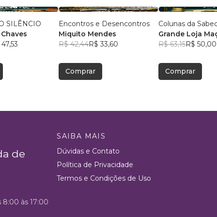
O SILÊNCIO
Encontros e Desencontros
Colunas da Sabed
 Chaves
Miquito Mendes
Grande Loja Ma
 47,53
R$ 42,44
R$ 33,60
Estado da Bahia
R$ 63,15
R$ 50,00
Comprar
Comprar
SAIBA MAIS
Dúvidas e Contato
da de
Política de Privacidade
Termos e Condições de Uso
s 8:00 às 17:00