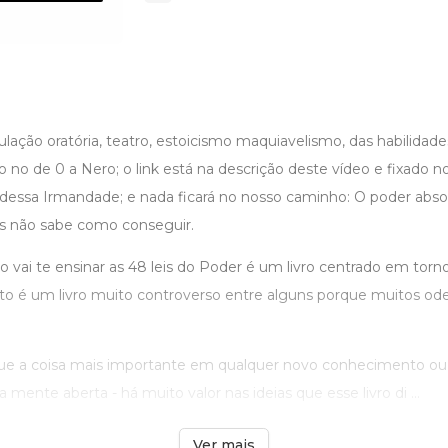
ação oratória, teatro, estoicismo maquiavelismo, das habilidades
o no de 0 a Nero; o link está na descrição deste vídeo e fixado 
 dessa Irmandade; e nada ficará no nosso caminho: O poder abs
s não sabe como conseguir.
o vai te ensinar as 48 leis do Poder é um livro centrado em torn
nto é um livro muito controverso entre alguns porque muitos od
ue a coisa mais importante em qualquer novo conhecimento ou 
mente aberta - há muito valor nas ideias que esse livro di ...
Ver mais