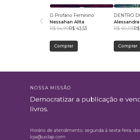
O Profano Feminino
DENTRO D
Nessahan Alita
Alessandra
R$ 54,99
R$ 43,53
R$ 60,03
R$
Comprar
Comprar
NOSSA MISSÃO
Democratizar a publicação e ven
livros.
Horário de atendimento: segunda à sexta-feira, da
loja@uiclap.com