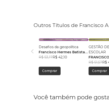
Outros Títulos de Francisco A
Desafios da geopolítica
GESTÃO D
Francisco Hermes Batista
ESCOLAR
Alencar
R$ 53,17
R$ 42,10
FRANCISC
BATISTA A
R$ 51,57
R$ 
Comprar
Comprar
Você também pode gosta