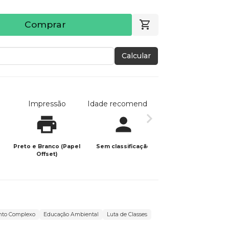
Comprar
Calcular
Impressão
Idade recomendada
Data de publicaç
Preto e Branco (Papel
Sem classificação
25/01/2023
Offset)
to Complexo
Educação Ambiental
Luta de Classes