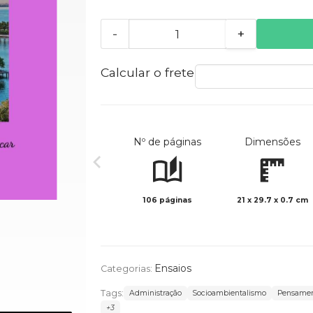
-
+
Calcular o frete
Nº de páginas
Dimensões
106 páginas
21 x 29.7 x 0.7 cm
Ensaios
Categorias:
Tags:
Administração
Socioambientalismo
Pensamen
+3