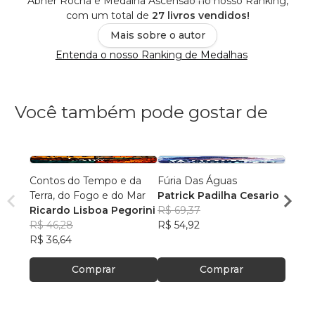
Abner Rocha é Medalha Ascensão no nosso Ranking,
com um total de
27 livros vendidos!
Mais sobre o autor
Entenda o nosso Ranking de Medalhas
Você também pode gostar de
Contos do Tempo e da
Fúria Das Águas
O Prí
Terra, do Fogo e do Mar
Patrick Padilha Cesario
Franc
Ricardo Lisboa Pegorini
R$ 69,37
R$ 61
R$ 46,28
R$ 54,92
R$ 48
R$ 36,64
Comprar
Comprar