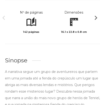
Nº de páginas
Dimensões
142 páginas
16.1 x 22.8 x 0.8 cm
Preto 
Sinopse
A narrativa segue um grupo de aventureiros que partem
em uma jornada até a fenda do crepúsculo um lugar que
abriga as mais diversas lendas e mistérios. Que perigos
rondam esse misterioso lugar? Descubra nessa jornada
que narra a união do mais novo grupo de heróis de Tenriel,
e sua jornada na misteriosa Fenda do crepúsculo.