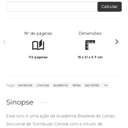
Calcular
Nº de páginas
Dimensões
112 páginas
15 x 21 x 0.7 cm
Preto 
Tags:
narrativas
cronicas
academia
letras
escritores
+4
Sinopse
Esse livro é uma ação da Academia Brasileira de Letras -
Seccional de Trombudo Central com o intuito de