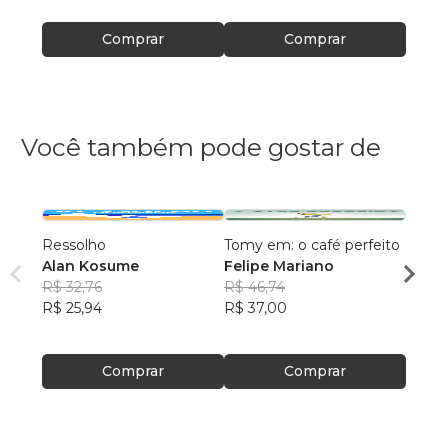
Comprar
Comprar
Você também pode gostar de
Ressolho
Tomy em: o café perfeito
Café 
Alan Kosume
Felipe Mariano
Marce
R$ 32,76
R$ 46,74
R$ 54
R$ 25,94
R$ 37,00
R$ 43
Comprar
Comprar