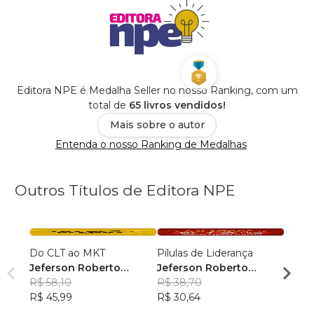
Editora NPE é Medalha Seller no nosso Ranking, com um
total de
65 livros vendidos!
Mais sobre o autor
Entenda o nosso Ranking de Medalhas
Outros Títulos de Editora NPE
Do CLT ao MKT
Pílulas de Liderança
Capít
Jeferson Roberto
Jeferson Roberto
Jefer
Samagaia
R$ 58,10
Samagaia
R$ 38,70
Sama
R$ 46
R$ 45,99
R$ 30,64
R$ 36