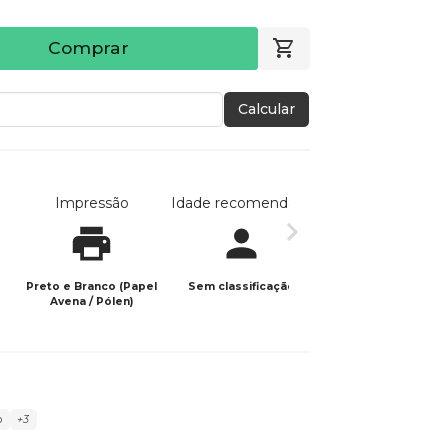
Comprar
Calcular
Impressão
Idade recomendada
Data de publicaç
Preto e Branco (Papel
Sem classificação
22/12/2022
Avena / Pólen)
o
+3