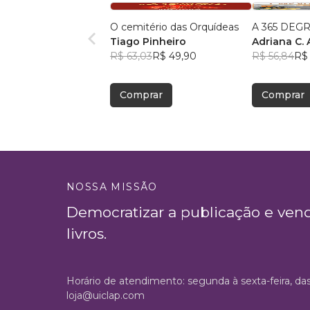
O cemitério das Orquídeas
A 365 DEG
Tiago Pinheiro
Adriana C. 
R$ 63,03
R$ 49,90
R$ 56,84
R$
Comprar
Comprar
NOSSA MISSÃO
Democratizar a publicação e ven
livros.
Horário de atendimento: segunda à sexta-feira, da
loja@uiclap.com