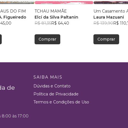
RAUS DO FIM
TCHAU MAMÃE
Um Casamento A
A. Figueiredo
Elcí da Silva Paltanin
Laura Mazuani
 45,00
R$ 81,35
R$ 64,40
R$ 139,90
R$ 110,
Comprar
Comprar
SAIBA MAIS
Dúvidas e Contato
da de
Política de Privacidade
Termos e Condições de Uso
s 8:00 às 17:00