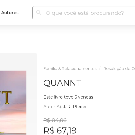
Autores
Família & Relacionamentos
Resolução de Co
QUANNT
Este livro teve 5 vendas
Autor(a):
J. R. Pfeifer
R$ 84,86
R$ 67,19