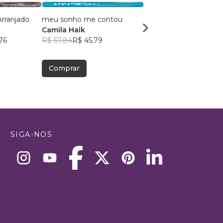
rranjado
meu sonho me contou
TIRE AS RAPOSINHA
Camila Haik
SUA VIDA
76
R$ 57,84
R$ 45,79
MARCOS A. SILVEIRA
R$ 41,40
R$ 32,77
Comprar
Comprar
SIGA-NOS