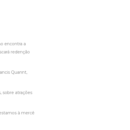
o encontra a
scará redenção
rancis Quannt,
s, sobre atrações
e estamos à mercê