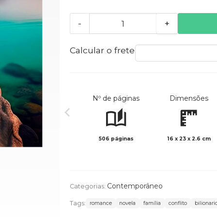
-
+
Calcular o frete
Nº de páginas
Dimensões
506 páginas
16 x 23 x 2.6 cm
Contemporâneo
Categorias:
Tags:
romance
novela
família
conflito
bilionari