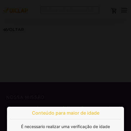
VOLTAR
NOSSA MISSÃO
Democratizar a publicação e venda de
Conteúdo para maior de idade
livros.
É necessario realizar uma verificação de idade
SAIBA MAIS