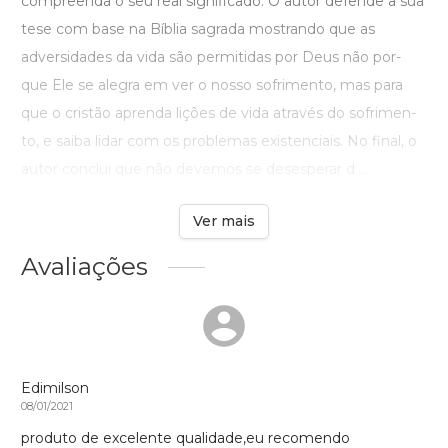
compreenda o seu real significado. O autor defende a sua
tese com base na Bíblia sagrada mostrando que as
adversidades da vida são permitidas por Deus não por-
que Ele se alegra em ver o nosso sofrimento, mas para
que o cristão aprenda lições de vida através do sofrimen-
to, e saiba lidar com os problemas existenciais. No final, o
autor conclui que não devemos se desesperar d ...
Ver mais
Avaliações
Edimilson
08/01/2021
produto de excelente qualidade,eu recomendo