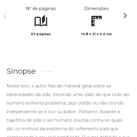
Nº de páginas
Dimensões
62 páginas
14.8 x 21 x 0.4 cm
Preto 
Sinopse
Neste livro, o autor fala de maneira geral sobre as
adversidades da vida, trazendo uma visão de que todo ser
humano enfrenta problema, seja cristão ou não cris-tão
independente se é rico ou pobre. Portanto, durante a
trajetória de vida o ser humano precisa conhecer quais
são os motivos da existência do sofrimento para que