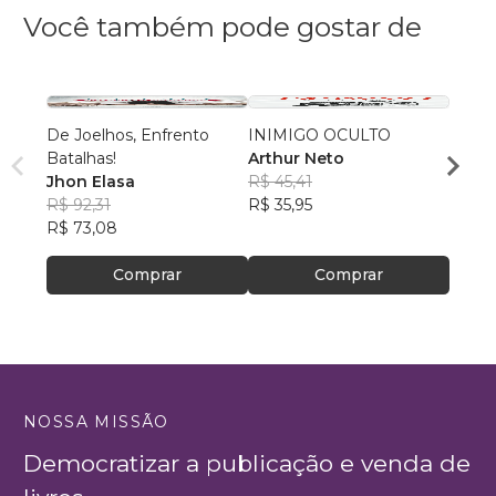
Você também pode gostar de
De Joelhos, Enfrento
INIMIGO OCULTO
GUER
Batalhas!
Arthur Neto
Suele
Jhon Elasa
R$ 45,41
Porci
R$ 80
R$ 92,31
R$ 35,95
R$ 63
R$ 73,08
Comprar
Comprar
NOSSA MISSÃO
Democratizar a publicação e venda de