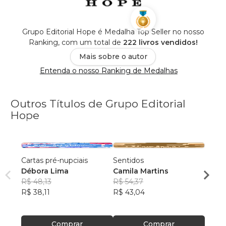
Grupo Editorial Hope é Medalha Top Seller no nosso
Ranking, com um total de
222 livros vendidos!
Mais sobre o autor
Entenda o nosso Ranking de Medalhas
Outros Títulos de Grupo Editorial
Hope
Cartas pré-nupciais
Sentidos
Snak
Débora Lima
Camila Martins
Silma
R$ 48,13
R$ 54,37
R$ 92
R$ 38,11
R$ 43,04
R$ 73
Comprar
Comprar