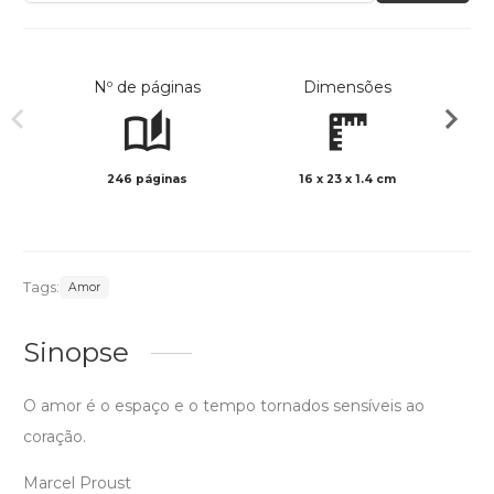
Nº de páginas
Dimensões
246 páginas
16 x 23 x 1.4 cm
Preto 
Tags:
Amor
Sinopse
O amor é o espaço e o tempo tornados sensíveis ao
coração.
Marcel Proust