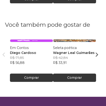
Você também pode gostar de
Em Contos
Seleta poética
O que
Diego Cardoso
Wagner Leal Guimarães
enten
R$ 71,85
R$ 42,84
ainda 
Carla
R$ 56,88
R$ 33,91
R$ 57
R$ 45
Comprar
Comprar