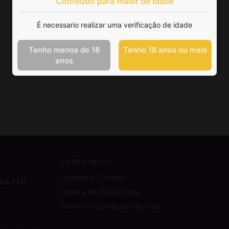
Conteúdo para maior de idade
É necessario realizar uma verificação de idade
Tenho menos de 18
Tenho 18 anos ou mais
anos
SAIBA MAIS
Dúvidas e Contato
da de
Política de Privacidade
Termos e Condições de Uso