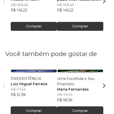
NASCIMENTO DE
R$ 183,43
de oliveira
R$ 183,43
de oli
R$ 17
OLIVEIRA
R$ 145,22
R$ 145,22
R$ 13
Comprar
Comprar
Você também pode gostar de
PREEXISTÊNCIA
Uma Escolhida e Seu
MILA
Luiz Miguel Ferreira
Propósito
DOR
R$ 77,53
Maria Fernandes
NADM
R$ 61,38
R$ 73,72
R$ 50
R$ 58,36
R$ 39
Comprar
Comprar