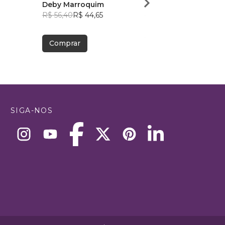
Deby Marroquim
Maurício de Souza
R$ 56,40
R$ 44,65
Fontoura
R$ 78,80
R$ 62,38
Comprar
Comprar
SIGA-NOS