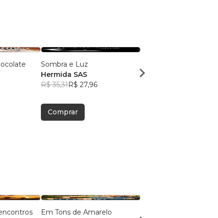
ocolate
Sombra e Luz
Através das Sombras
Hermida SAS
Hermida SAS
R$ 35,31
R$ 27,96
R$ 35,31
R$ 27,96
Comprar
Comprar
encontros
Em Tons de Amarelo
O Debulhar das Vagen