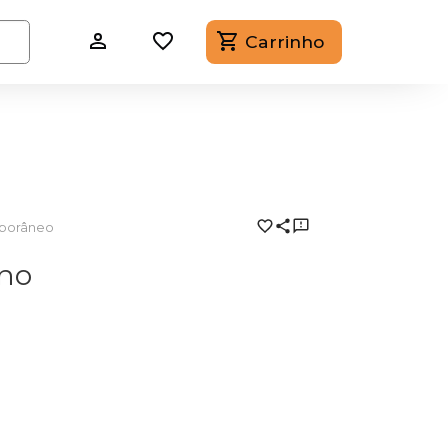
Carrinho
porâneo
rno