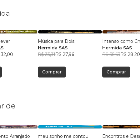
ida
rever
Música para Dois
Intenso como Ch
AS
Hermida SAS
Hermida SAS
 32,00
R$ 35,31
R$ 27,96
R$ 35,63
R$ 28,20
Comprar
Comprar
r de
to Arranjado
meu sonho me contou
Encontros e Des