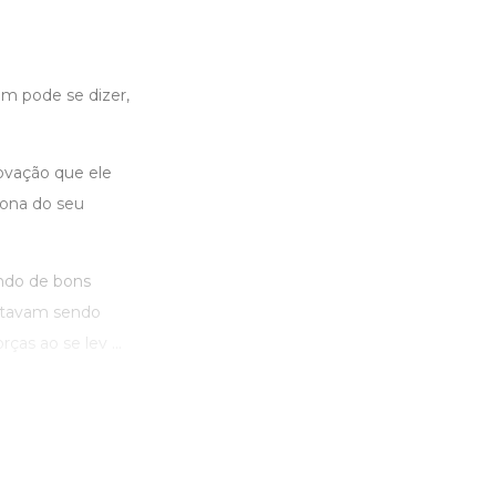
em pode se dizer,
ovação que ele
dona do seu
ando de bons
stavam sendo
ças ao se lev ...