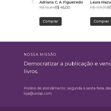
Adriana C. A. Figueiredo
Laura Mazu
R$ 56,84
R$ 45,00
R$ 139,90
R$
Comprar
Comprar
NOSSA MISSÃO
Democratizar a publicação e ven
livros.
Horário de atendimento: segunda à sexta-feira, da
loja@uiclap.com