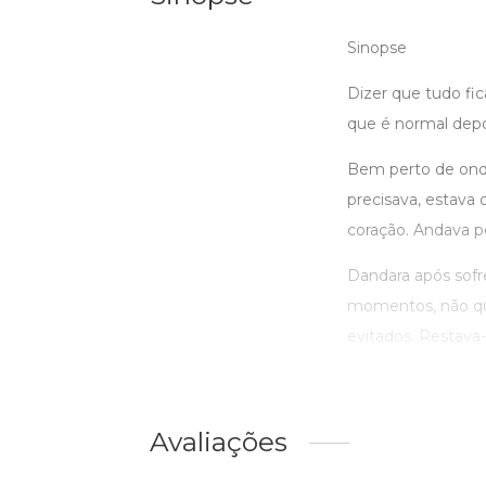
Sinopse
Dizer que tudo fi
que é normal depo
Bem perto de onde
precisava, estava 
coração. Andava p
Dandara após sofr
momentos, não qu
evitados. Restava-l
Avaliações