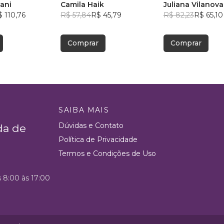
ani
Camila Haik
Juliana Vilanova
 110,76
R$ 57,84
R$ 45,79
R$ 82,23
R$ 65,10
Comprar
Comprar
SAIBA MAIS
Dúvidas e Contato
da de
Política de Privacidade
Termos e Condições de Uso
s 8:00 às 17:00