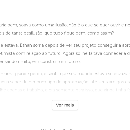
caria bem, soava como uma ilusão, não é o que se quer ouvir e n
is de tanta desilusão, que tudo fique bem, como assim?
 estava, Ethan sorria depois de ver seu projeto conseguir a apr
otimista com relação ao futuro. Agora só lhe faltava conhecer a 
ensando muito, em construir um futuro.
er uma grande perda, e sentir que seu mundo estava se esvazi
eria saber de nenhum tipo de aproximação, até seus amigos e
he apenas o trabalho, e era somente para isso, que ainda tinha for
Ver mais