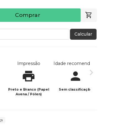
Comprar
Calcular
Impressão
Idade recomendada
Data de publicaç
Preto e Branco (Papel
Sem classificação
15/09/2022
Avena / Pólen)
ça