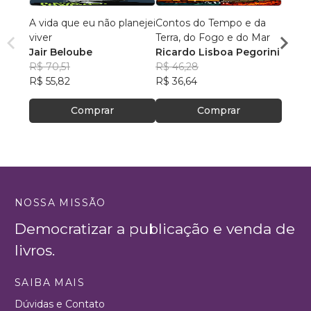
A vida que eu não planejei
Contos do Tempo e da
O HO
viver
Terra, do Fogo e do Mar
DAS 
Jair Beloube
Ricardo Lisboa Pegorini
Vlad
R$ 70,51
R$ 46,28
Custo
R$ 46
R$ 55,82
R$ 36,64
R$ 36
Comprar
Comprar
NOSSA MISSÃO
Democratizar a publicação e venda de
livros.
SAIBA MAIS
Dúvidas e Contato