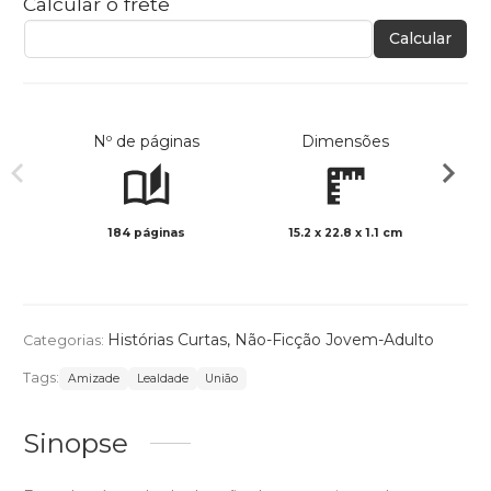
Calcular o frete
Calcular
Nº de páginas
Dimensões
184 páginas
15.2 x 22.8 x 1.1 cm
Preto 
Histórias Curtas
,
Não-Ficção Jovem-Adulto
Categorias:
Tags:
Amizade
Lealdade
União
Sinopse