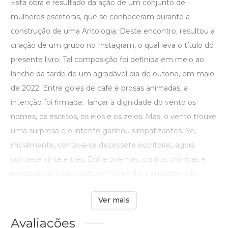
Esta obra é resultado da ação de um conjunto de
mulheres escritoras, que se conheceram durante a
construção de uma Antologia. Deste encontro, resultou a
criação de um grupo no Instagram, o qual leva o título do
presente livro. Tal composição foi definida em meio ao
lanche da tarde de um agradável dia de outono, em maio
de 2022. Entre goles de café e prosas animadas, a
intenção foi firmada: lançar à dignidade do vento os
nomes, os escritos, os elos e os zelos. Mas, o vento trouxe
uma surpresa e o intento ganhou simpatizantes. Se,
inicialmente, contava-se dezessete escritoras, agora
conta-se vinte e três. Entre poemas, contos, crônicas e
narrativas, um fio condutor foi tecido: a amizade, a le ...
Ver mais
Avaliações