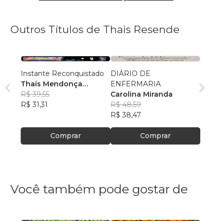
Outros Títulos de Thais Resende
Instante Reconquistado
DIÁRIO DE
Thaís Mendonça
ENFERMARIA
Resende
R$ 39,55
Carolina Miranda
R$ 31,31
R$ 48,59
R$ 38,47
Comprar
Comprar
Você também pode gostar de