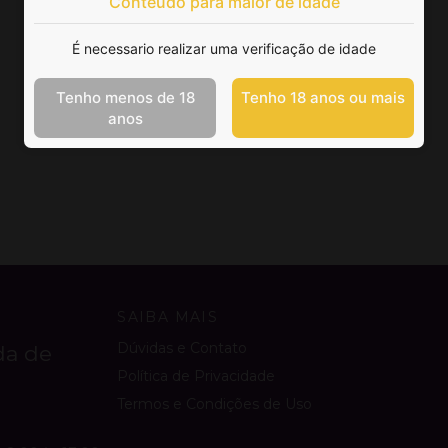
Conteúdo para maior de idade
É necessario realizar uma verificação de idade
Tenho menos de 18
Tenho 18 anos ou mais
anos
SAIBA MAIS
Dúvidas e Contato
da de
Política de Privacidade
Termos e Condições de Uso