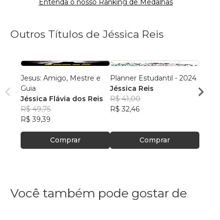
Entenda o nosso Ranking de Medalhas
Outros Títulos de Jéssica Reis
Jesus: Amigo, Mestre e
Planner Estudantil - 2024
Plann
Guia
Jéssica Reis
Jéssi
Jéssica Flávia dos Reis
R$ 41,00
R$ 58
R$ 49,75
R$ 32,46
R$ 46
R$ 39,39
Comprar
Comprar
Você também pode gostar de