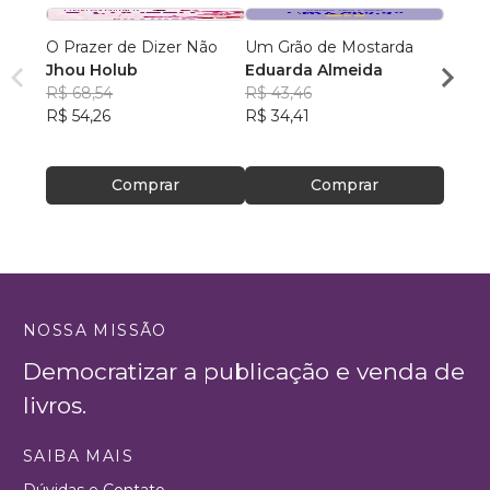
O Prazer de Dizer Não
Um Grão de Mostarda
De al
Jhou Holub
Eduarda Almeida
dema
R$ 68,54
R$ 43,46
Ellen
R$ 54,26
R$ 34,41
R$ 51
R$ 41
Comprar
Comprar
NOSSA MISSÃO
Democratizar a publicação e venda de
livros.
SAIBA MAIS