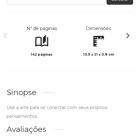
Nº de páginas
Dimensões
142 páginas
13.9 x 21 x 0.8 cm
Preto 
Sinopse
Use a arte para se conectar com seus próprios
pensamentos.
Avaliações