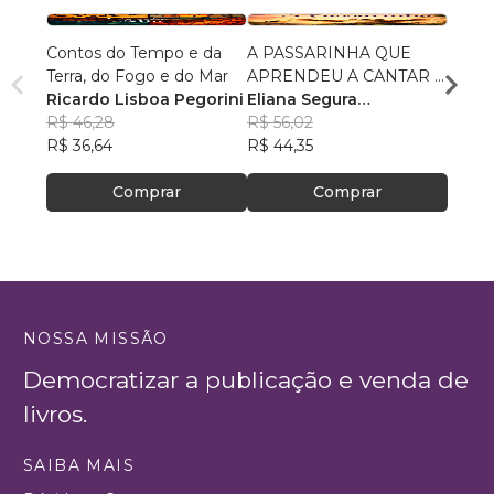
Contos do Tempo e da
A PASSARINHA QUE
Reuni
Terra, do Fogo e do Mar
APRENDEU A CANTAR E
Alexa
Ricardo Lisboa Pegorini
VOAR
Eliana Segura
R$ 75
R$ 46,28
Fernandes
R$ 56,02
R$ 59
R$ 36,64
R$ 44,35
Comprar
Comprar
NOSSA MISSÃO
Democratizar a publicação e venda de
livros.
SAIBA MAIS