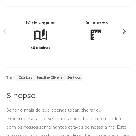
Nº de páginas
Dimensões
40 páginas
Preto 
Tags:
Crônicas
Karoline Oliveira
Sentidos
Sinopse
Sentir é mais do que apenas tocar, cheirar ou
experimentar algo. Sentir nos conecta com o mundo e
com os nossos semelhantes através de nossa alma. Este
livro é uma junção de crônicas dispostas a fazer você, caro