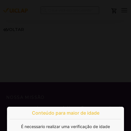
VOLTAR
NOSSA MISSÃO
Democratizar a publicação e venda de
Conteúdo para maior de idade
livros.
É necessario realizar uma verificação de idade
SAIBA MAIS