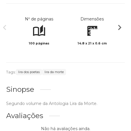
Nº de páginas
Dimensões
100 páginas
14.8 x 21 x 0.6 cm
Preto 
Tags:
lira dos poetas
lira da morte
Sinopse
Segundo volume da Antologia Lira da Morte.
Avaliações
Não há avaliações ainda.