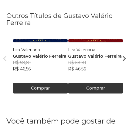
Outros Títulos de Gustavo Valério
Ferreira
Lira Valeriana
Lira Valeriana
Delíri
Gustavo Valério Ferreira
Gustavo Valério Ferreira
Gusta
R$ 58,81
R$ 58,81
R$ 59
R$ 46,56
R$ 46,56
R$ 46
Comprar
Comprar
Você também pode gostar de