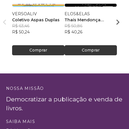
VERSOALIV
ELOS&ELAS
Ensai
Coletivo Aspas Duplas
Thaís Mendonça
Jardd
R$ 63,46
Resende
R$ 50,86
, +23
R$ 49
R$ 50,24
R$ 40,26
R$ 39
Comprar
Comprar
NOSSA MISSÃO
Democratizar a publicação e venda de
livros.
SAIBA MAIS