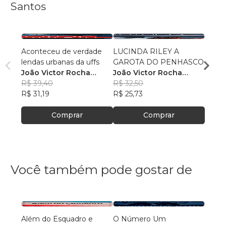
Santos
Aconteceu de verdade
LUCINDA RILEY A
Uma H
lendas urbanas da uffs
GAROTA DO PENHASCO
João 
João Victor Rocha
João Victor Rocha
Sant
R$ 32
Santos
R$ 39,40
Santos
R$ 32,50
R$ 25
R$ 31,19
R$ 25,73
Comprar
Comprar
Você também pode gostar de
Além do Esquadro e
O Número Um
A Hist