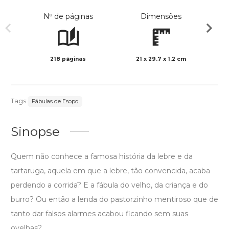
Nº de páginas
Dimensões
218 páginas
21 x 29.7 x 1.2 cm
Preto 
Tags:
Fábulas de Esopo
Sinopse
Quem não conhece a famosa história da lebre e da
tartaruga, aquela em que a lebre, tão convencida, acaba
perdendo a corrida? E a fábula do velho, da criança e do
burro? Ou então a lenda do pastorzinho mentiroso que de
tanto dar falsos alarmes acabou ficando sem suas
ovelhas?