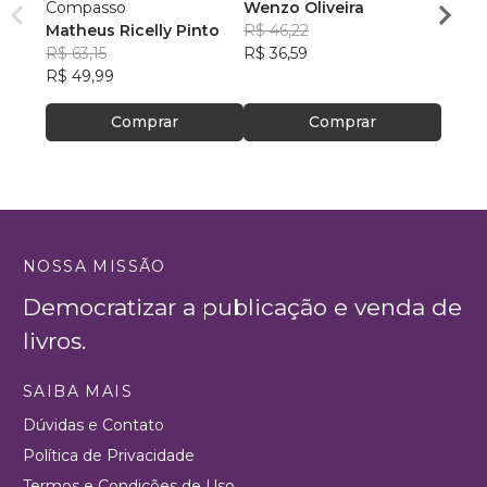
Compasso
Wenzo Oliveira
Volu
Matheus Ricelly Pinto
R$ 46,22
Alber
R$ 63,15
R$ 36,59
R$ 10
R$ 49,99
R$ 80
Comprar
Comprar
NOSSA MISSÃO
Democratizar a publicação e venda de
livros.
SAIBA MAIS
Dúvidas e Contato
Política de Privacidade
Termos e Condições de Uso