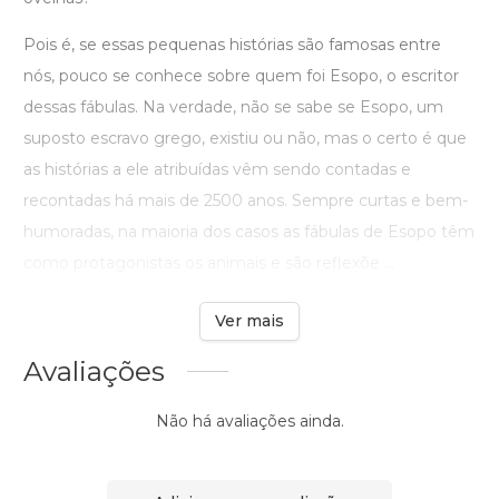
Pois é, se essas pequenas histórias são famosas entre
nós, pouco se conhece sobre quem foi Esopo, o escritor
dessas fábulas. Na verdade, não se sabe se Esopo, um
suposto escravo grego, existiu ou não, mas o certo é que
as histórias a ele atribuídas vêm sendo contadas e
recontadas há mais de 2500 anos. Sempre curtas e bem-
humoradas, na maioria dos casos as fábulas de Esopo têm
como protagonistas os animais e são reflexõe ...
Ver mais
Avaliações
Não há avaliações ainda.