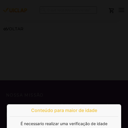
VOLTAR
NOSSA MISSÃO
Democratizar a publicação e venda de
Conteúdo para maior de idade
livros.
É necessario realizar uma verificação de idade
SAIBA MAIS