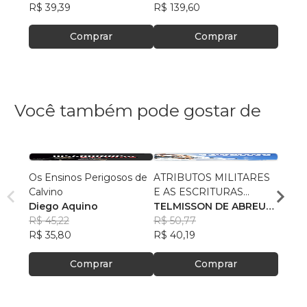
R$ 39,39
R$ 139,60
R$ 14
Comprar
Comprar
Você também pode gostar de
Os Ensinos Perigosos de
ATRIBUTOS MILITARES
O Tes
Calvino
E AS ESCRITURAS
Salo
Diego Aquino
SAGRADAS
TELMISSON DE ABREU
Malik
R$ 45,22
COSTA
R$ 50,77
Editor
R$ 63
R$ 35,80
R$ 40,19
R$ 50
Comprar
Comprar