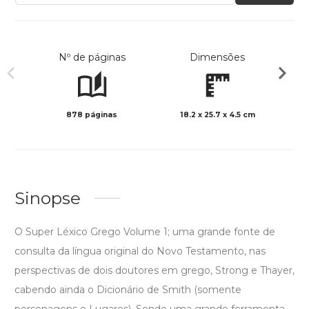
Nº de páginas
Dimensões
878 páginas
18.2 x 25.7 x 4.5 cm
Preto 
Sinopse
O Super Léxico Grego Volume 1; uma grande fonte de
consulta da língua original do Novo Testamento, nas
perspectivas de dois doutores em grego, Strong e Thayer,
cabendo ainda o Dicionário de Smith (somente
personagens e Lugares). Sendo uma grande ferramenta