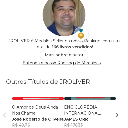
JROLIVER é Medalha Seller no nosso Ranking, com um
total de
166 livros vendidos!
Mais sobre o autor
Entenda o nosso Ranking de Medalhas
Outros Títulos de JROLIVER
O Amor de Deus Ainda
ENCICLOPÉDIA
ENCI
Nos Chama
INTERNACIONAL
INTE
José Roberto de Oliveira
PADRÃO DA BÍBLIA
JAMES ORR
PADR
JAME
R$ 49,76
Volume 1
R$ 176,33
Volum
R$ 18