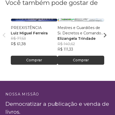
Você também pode gostar de
PREEXISTÊNCIA
Mestres e Guardiões de
Uma E
Luiz Miguel Ferreira
Si. Decretos e Comandos.
Propó
R$ 77,53
Vol.01
Elizangela Trindade
Maria
R$ 61,38
R$ 140,62
R$ 73
R$ 111,33
R$ 58
Comprar
Comprar
NOSSA MISSÃO
Democratizar a publicação e venda de
livros.