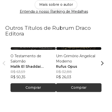
Mais sobre o autor
Entenda o nosso Ranking de Medalhas
Outros Títulos de Rubrum Draco
Editora
O Testamento de
Um Grimório Angelical
O Liv
Salomão
Moderno
Sheik
Malik El Shaddai
Rufus Opus
R$ 34
Editorial
R$ 63,59
R$ 32,88
R$ 27
R$ 50,35
R$ 26,03
Comprar
Comprar