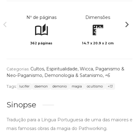
Nº de páginas
Dimensões
362 páginas
14.7 x 20.9 x 2 cm
Preto 
Cultos
,
Espiritualidade
,
Wicca
,
Paganismo &
Categorias:
Neo-Paganismo
,
Demonologia & Satanismo
,
+6
Tags:
lucifer
daemon
demonio
magia
ocultismo
+13
Sinopse
Tradução para a Língua Portuguesa de uma das maiores e
mais famosas obras da magia do Pathworking.