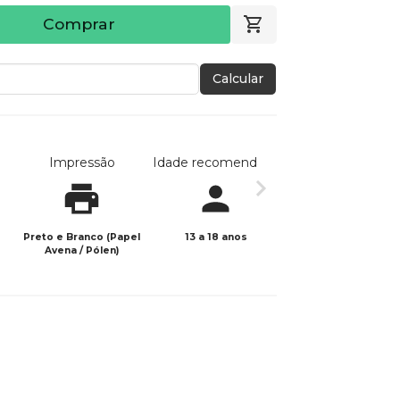
Comprar
Calcular
Impressão
Idade recomendada
Data de publicaç
Preto e Branco (Papel
13 a 18 anos
24/08/2022
Avena / Pólen)