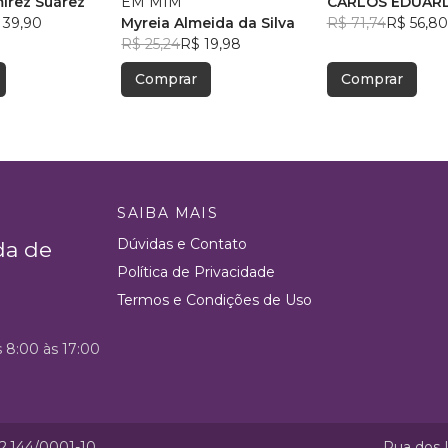
írez Suárez
EM MIM
CARLOS EDUAR
 39,90
Myreia Almeida da Silva
RODRIGUES TO
R$ 71,74
R$ 56,80
R$ 25,24
R$ 19,98
Comprar
Comprar
SAIBA MAIS
Dúvidas e Contato
da de
Política de Privacidade
Termos e Condições de Uso
s 8:00 às 17:00
52.144/0001-10
Rua dos I