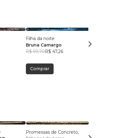
Filha da noite
Rute
Bruna Camargo
Ava Telles de Mirand
R$ 59,70
R$ 47,26
R$ 37,49
R$ 29,68
Comprar
Comprar
O
Promessas de Concreto,
Mundo Cheio de Voze