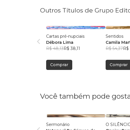
Outros Títulos de Grupo Edit
Cartas pré-nupciais
Sentidos
Débora Lima
Camila Mar
R$ 48,13
R$ 38,11
R$ 54,37
R$ 
Comprar
Comprar
Você também pode gosta
Sermonário
O SILÊNCI