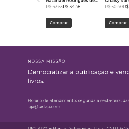
Natanael Rodrigues de
Onaisy Ram
Morais
R$ 43,53
R$ 34,46
R$ 50,40
R$
Comprar
Comprar
NOSSA MISSÃO
Democratizar a publicação e ven
livros.
Horário de atendimento: segunda à sexta-feira, da
loja@uiclap.com
UICLAP® Editora e Distribuidora Ltda - CNPJ 35.2