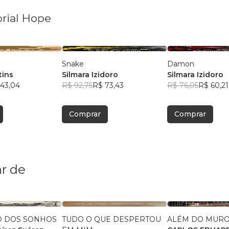
orial Hope
Snake
Damon
tins
Silmara Izidoro
Silmara Izidoro
43,04
R$ 92,75
R$ 73,43
R$ 76,05
R$ 60,21
Comprar
Comprar
r de
O DOS SONHOS
TUDO O QUE DESPERTOU
ALÉM DO MUR