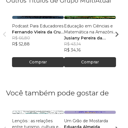
Outros Títulos de Grupo MultiAtual
Podcast Para Educadores
Educação em Ciências e
Linguí
Fernando Vieira da Cruz
Matemática na Amazônia
Cultu
(Fernandinho Cruz)
R$ 66,80
Legal: Pesquisas e
Jusiany Pereira da
Histór
Érica
R$ 52,88
Práticas Pedagógicas
Cunha dos Santos
R$ 43,14
Carva
R$ 42
R$ 34,16
R$ 33
Comprar
Comprar
Você também pode gostar de
Lençóis : as relações
Um Grão de Mostarda
Inteli
entre turismo, cultura e
Eduarda Almeida
Aulas 