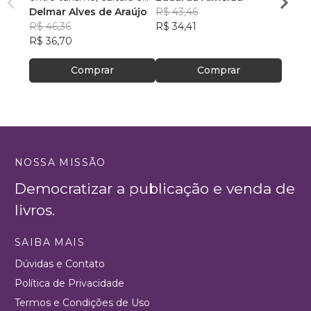
ambiente
Delmar Alves de Araújo
R$ 43,46
PhD(c
R$ 46,36
R$ 34,41
R$ 63
R$ 36,70
R$ 50
Comprar
Comprar
NOSSA MISSÃO
Democratizar a publicação e venda de
livros.
SAIBA MAIS
Dúvidas e Contato
Política de Privacidade
Termos e Condições de Uso