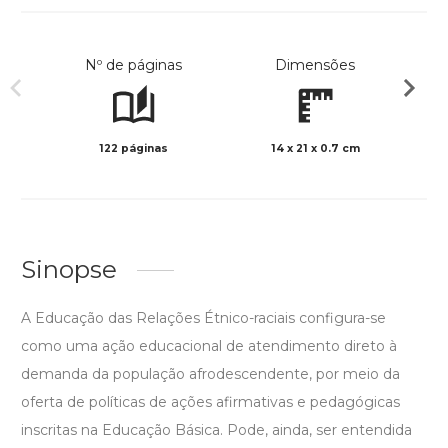
Nº de páginas
Dimensões
122 páginas
14 x 21 x 0.7 cm
Preto 
Sinopse
A Educação das Relações Étnico-raciais configura-se
como uma ação educacional de atendimento direto à
demanda da população afrodescendente, por meio da
oferta de políticas de ações afirmativas e pedagógicas
inscritas na Educação Básica. Pode, ainda, ser entendida