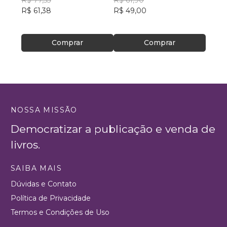
R$ 61,38
R$ 49,00
R$ 75
Comprar
Comprar
NOSSA MISSÃO
Democratizar a publicação e venda de
livros.
SAIBA MAIS
Dúvidas e Contato
Política de Privacidade
Termos e Condições de Uso