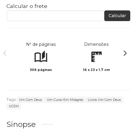
Calcular o frete
Calcular
Nº de páginas
Dimensões
306 páginas
16 x 23 x 1.7 cm
Preto 
Tags:
Um Com Deus
Um Curso Em Milagres
Livros Um Com Deus
UCEM
Sinopse