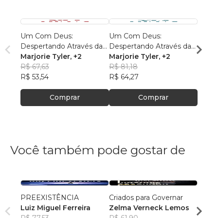
Um Com Deus:
Um Com Deus:
Um C
Despertando Através da
Despertando Através da
Despe
Voz do Espírito Santo -
Marjorie Tyler
, +2
Voz do Espírito Santo -
Marjorie Tyler
, +2
Voz do
Marjo
Livro 2
R$ 67,63
Livro 3
R$ 81,18
Livro 
R$ 77
R$ 53,54
R$ 64,27
R$ 61
Comprar
Comprar
Você também pode gostar de
PREEXISTÊNCIA
Criados para Governar
A Sen
Luiz Miguel Ferreira
Zelma Verneck Lemos
Samue
R$ 77,53
R$ 61,90
Chies
R$ 94