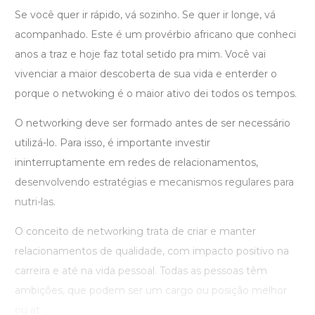
Se você quer ir rápido, vá sozinho. Se quer ir longe, vá
acompanhado. Este é um provérbio africano que conheci
anos a traz e hoje faz total setido pra mim. Você vai
vivenciar a maior descoberta de sua vida e enterder o
porque o netwoking é o maior ativo dei todos os tempos.
O networking deve ser formado antes de ser necessário
utilizá-lo. Para isso, é importante investir
ininterruptamente em redes de relacionamentos,
desenvolvendo estratégias e mecanismos regulares para
nutri-las.
O conceito de networking trata de criar e manter
relacionamentos de qualidade, com impacto positivo na
carreira e até na vida pessoal. Todas as pessoas têm
ambições, que podem ser um cargo ou posição melhor
ou at ...