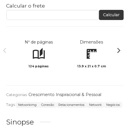
Calcular o frete
Calcular
Nº de páginas
Dimensões
124 páginas
13.9 x 21 x 0.7 cm
Preto 
Crescimento Inspiracional & Pessoal
Categorias:
Tags:
Networkimg
Conexão
Relacionamentos
Network
Negócios
Sinopse