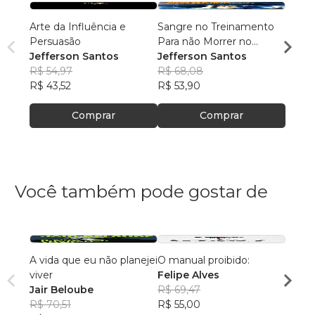
Arte da Influência e
Sangre no Treinamento
O Lív
Persuasão
Para não Morrer no
Lider
Jefferson Santos
Campo de Batalha
Jefferson Santos
Jeffe
R$ 54,97
R$ 68,08
R$ 75
R$ 43,52
R$ 53,90
R$ 59
Comprar
Comprar
Você também pode gostar de
A vida que eu não planejei
O manual proibido:
Um Gr
viver
Felipe Alves
Eduar
Jair Beloube
R$ 69,47
R$ 43
R$ 70,51
R$ 55,00
R$ 34