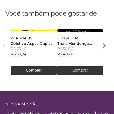
Você também pode gostar de
VERSOALIV
ELOS&ELAS
Ensai
Coletivo Aspas Duplas
Thaís Mendonça
Jardd
R$ 63,46
Resende
R$ 50,86
, +23
R$ 49
R$ 50,24
R$ 40,26
R$ 39
Comprar
Comprar
NOSSA MISSÃO
Democratizar a publicação e venda de