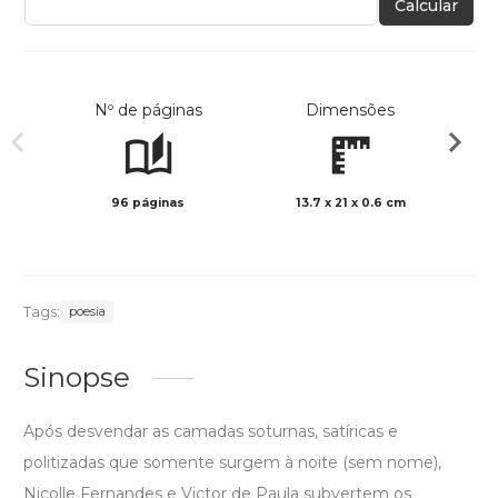
Calcular
Nº de páginas
Dimensões
96 páginas
13.7 x 21 x 0.6 cm
Preto 
Tags:
poesia
Sinopse
Após desvendar as camadas soturnas, satíricas e
politizadas que somente surgem à noite (sem nome),
Nicolle Fernandes e Victor de Paula subvertem os