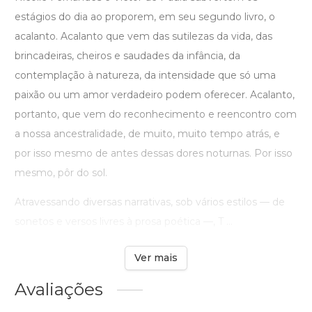
estágios do dia ao proporem, em seu segundo livro, o
acalanto. Acalanto que vem das sutilezas da vida, das
brincadeiras, cheiros e saudades da infância, da
contemplação à natureza, da intensidade que só uma
paixão ou um amor verdadeiro podem oferecer. Acalanto,
portanto, que vem do reconhecimento e reencontro com
a nossa ancestralidade, de muito, muito tempo atrás, e
por isso mesmo de antes dessas dores noturnas. Por isso
mesmo, pôr do sol.
Atravessando diversas narrativas, sob vários estilos — de
sonetos e versos livres à prosa poética —, T ...
Ver mais
Avaliações