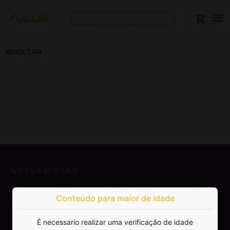
VOLTAR
NOSSA MISSÃO
Democratizar a publicação e venda de
Conteúdo para maior de idade
livros.
É necessario realizar uma verificação de idade
SAIBA MAIS