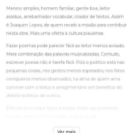
Menino simples, homem familiar, gente boa, leitor
assíduo, arrebanhador vocabular, criador de textos. Assim
é Joaquim Lopes, de quem recebi a missão para contribuir
nesta obra. Mais uma oferta à cultura piauiense.
Fazer poemas pode parecer fácil ao leitor menos avisado.
Mera combinação das palavras musicalizadas. Contudo,
escrever poesia não é tarefa fácil. Pois o poético está nas
pequenas coisas, nos gestos menos esperados, nos fatos
corriqueiros menos observados, na alma de quem ama
conviver com o léxico e arregimentá-lo em benefício do
deleite estético de outros.
Elaborar a receita e fazer a massa deste agrupamento
crescer, ficar pronto e receber a riqueza, alé ...
Ver mais