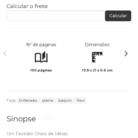
Calcular o frete
Calcular
Nº de páginas
Dimensões
100 páginas
13.9 x 21 x 0.6 cm
Preto 
Tags:
Enfileirador
poema
Joaquim
Piauí
Sinopse
Um Fazedor Cheio de Ideias