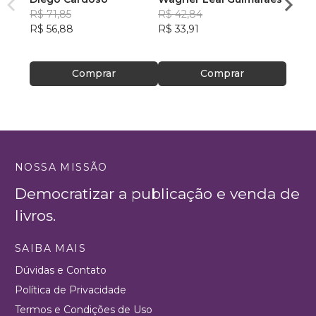
R$ 71,85
R$ 42,84
ainda 
Carla
R$ 56,88
R$ 33,91
R$ 57
R$ 45
Comprar
Comprar
NOSSA MISSÃO
Democratizar a publicação e venda de
livros.
SAIBA MAIS
Dúvidas e Contato
Política de Privacidade
Termos e Condições de Uso