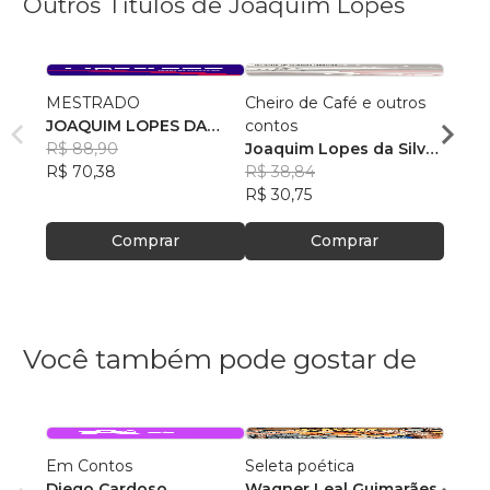
Outros Títulos de Joaquim Lopes
MESTRADO
Cheiro de Café e outros
Palav
JOAQUIM LOPES DA
contos
Joaqu
SILVA NETO
R$ 88,90
Joaquim Lopes da Silva
Neto
R$ 29
R$ 70,38
Neto
R$ 38,84
R$ 23
R$ 30,75
Comprar
Comprar
Você também pode gostar de
Em Contos
Seleta poética
O que
Diego Cardoso
Wagner Leal Guimarães
enten