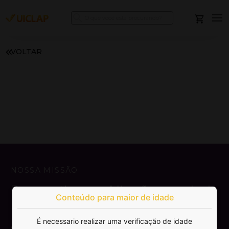
VOLTAR
NOSSA MISSÃO
Democratizar a publicação e venda de
Conteúdo para maior de idade
livros.
É necessario realizar uma verificação de idade
SAIBA MAIS