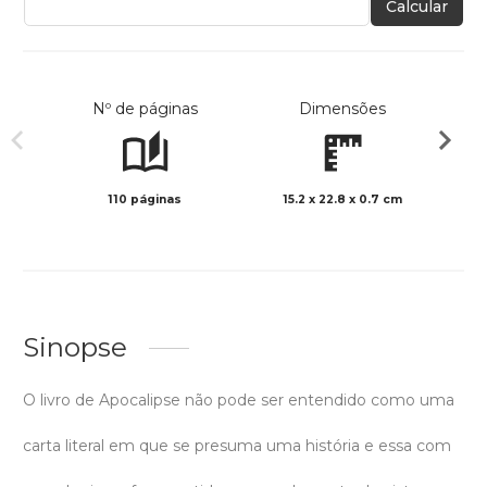
Calcular
Nº de páginas
Dimensões
110 páginas
15.2 x 22.8 x 0.7 cm
Preto 
Sinopse
O livro de Apocalipse não pode ser entendido como uma
carta literal em que se presuma uma história e essa com