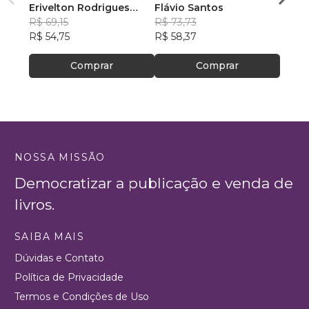
Erivelton Rodrigues
Flávio Santos
Kenne
Nunes
R$ 69,15
R$ 73,73
R$ 71
R$ 54,75
R$ 58,37
R$ 56
Comprar
Comprar
NOSSA MISSÃO
Democratizar a publicação e venda de
livros.
SAIBA MAIS
Dúvidas e Contato
Política de Privacidade
Termos e Condições de Uso