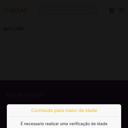
VOLTAR
NOSSA MISSÃO
Democratizar a publicação e venda de
Conteúdo para maior de idade
livros.
É necessario realizar uma verificação de idade
SAIBA MAIS